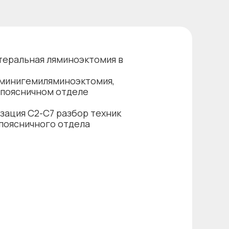
теральная ляминоэктомия в
 минигемиляминоэктомия,
-поясничном отделе
зация C2-С7 разбор техник
поясничного отдела