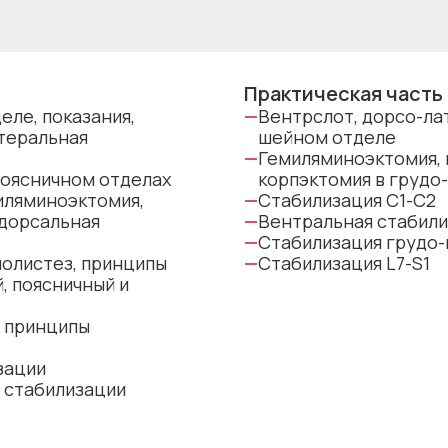
Практическая часть
еле, показания,
—
Вентрслот, дорсо-ла
атеральная
шейном отделе
—
Гемиляминоэктомия,
поясничном отделах
корпэктомия в грудо
миляминоэктомия,
—
Стабилизация C1-C2
 дорсальная
—
Вентральная стабили
—
Стабилизация грудо-
лолистез, принципы
—
Стабилизация L7-S1
, поясничный и
+ принципы
зации
 стабилизации