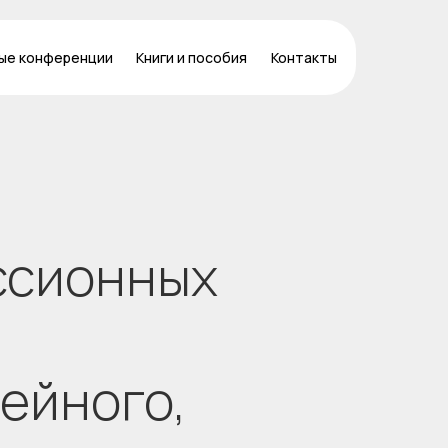
ые конференции
Книги и пособия
Контакты
ссионных
ейного,