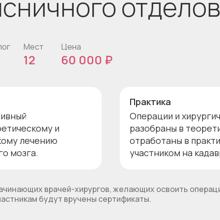
ясничного отделов
лог
Мест
Цена
12
60 000 ₽
Практика
сивный
Операции и хирурги
ретическому и
разобраны в теорети
кому лечению
отработаны в практ
о мозга.
участником на кадав
ачинающих врачей-хирургов, желающих освоить операц
участникам будут вручены сертификаты.