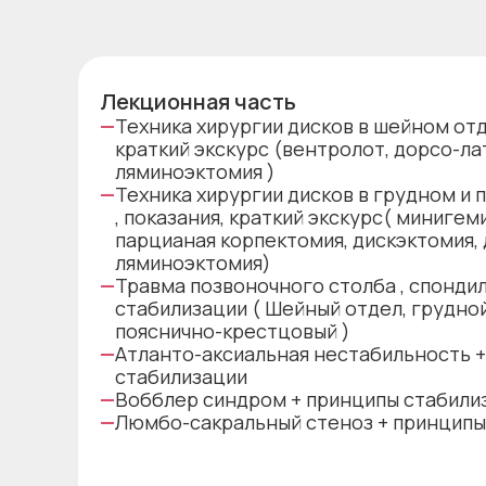
Лекционная часть
—
Техника хирургии дисков в шейном отд
краткий экскурс (вентролот, дорсо-л
ляминоэктомия )
—
Техника хирургии дисков в грудном и 
, показания, краткий экскурс( миниге
парцианая корпектомия, дискэктомия,
ляминоэктомия)
—
Травма позвоночного столба , спонди
стабилизации ( Шейный отдел, грудной
пояснично-крестцовый )
—
Атланто-аксиальная нестабильность 
стабилизации
—
Вобблер синдром + принципы стабили
—
Люмбо-сакральный стеноз + принципы